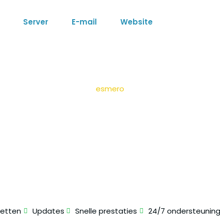
Server
E-mail
Website
Diverse licenties bij
esmero
Licenties
etrouwbare en veilige licenties voor optimale digitale presta
ketten
Updates
Snelle prestaties
24/7 ondersteunin