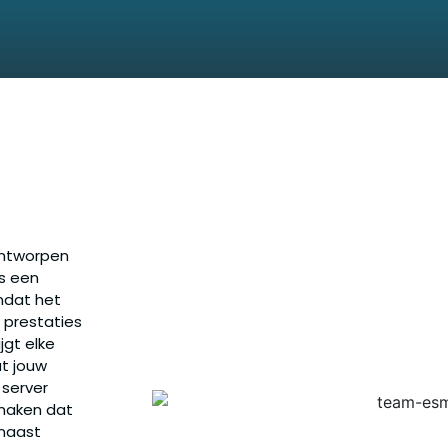
ontworpen
is een
mdat het
 prestaties
jgt elke
at jouw
 server
 maken dat
naast