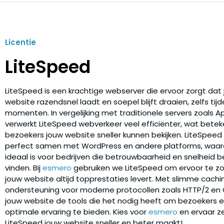
Licentie
LiteSpeed
LiteSpeed is een krachtige webserver die ervoor zorgt dat
website razendsnel laadt en soepel blijft draaien, zelfs tij
momenten. In vergelijking met traditionele servers zoals 
verwerkt LiteSpeed webverkeer veel efficiënter, wat bete
bezoekers jouw website sneller kunnen bekijken. LiteSpeed
perfect samen met WordPress en andere platforms, waar
ideaal is voor bedrijven die betrouwbaarheid en snelheid be
vinden. Bij
esmero
gebruiken we LiteSpeed om ervoor te z
jouw website altijd topprestaties levert. Met slimme cachi
ondersteuning voor moderne protocollen zoals HTTP/2 en QU
jouw website de tools die het nodig heeft om bezoekers 
optimale ervaring te bieden. Kies voor
esmero
en ervaar ze
LiteSpeed jouw website sneller en beter maakt!