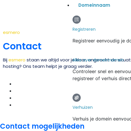
Domeinnaam
Registreren
esmero
Registreer eenvoudig je d
Contact
Bij
esmero
staan we altijd voor je klaar, ongeacht de situa
Alles over domeinnamen
hosting? Ons team helpt je graag verder.
Controleer snel en eenv
registreer of verhuis dire
Verhuizen
Verhuis je domein eenvou
Contact mogelijkheden