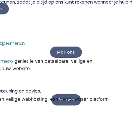
nen, zodat je altijd op ons kunt rekenen wanneer je hulp n
n
.
t@esmero.nl
Mail ons
smero
geniet je van betaalbare, veilige en
 jouw website.
teuning en advies.
en veilige webhosting, een betrouwbaar platform
Bel ons