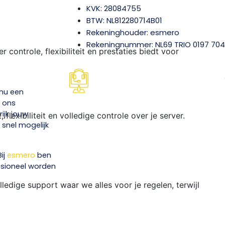
KVK: 28084755
BTW: NL812280714B01
Rekeninghouder: esmero
Rekeningnummer: NL69 TRIO 0197 704
r controle, flexibiliteit en prestaties biedt voor
 nu een
, ons
ijk jouw
flexibiliteit en volledige controle over je server.
 snel mogelijk
ij
esmero
ben
ssioneel worden
lledige support waar we alles voor je regelen, terwijl