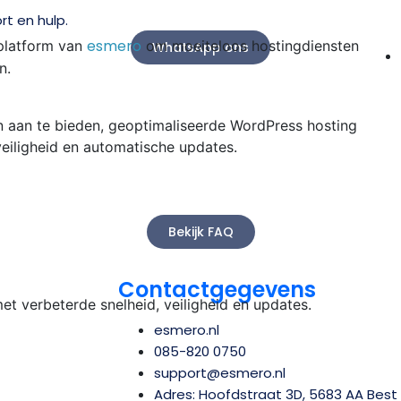
rt en hulp.
esmero
platform van
om moeiteloos hostingdiensten
WhatsApp ons
n.
 aan te bieden, geoptimaliseerde WordPress hosting
veiligheid en automatische updates.
Bekijk FAQ
Contactgegevens
t verbeterde snelheid, veiligheid en updates.
esmero.nl
085-820 0750
support@esmero.nl
Adres: Hoofdstraat 3D, 5683 AA Best