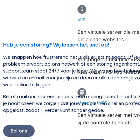
VPS
Een virtuele server die mee
groeiende websites.
Heb je een storing? Wij lossen het snel op!
We snappen hoe frustrerend het is als er iets misgaat. Of je
Krachtige en flexibele VPS
probleem ervaart op ons netwerk of een storing tegenkomt
supportteam staat 24/7 voor je klaar. We weten hoe belangr
Kies onze VPS voor kracht, 
website en e-mail voor jou zijn en doen er alles aan om je zo
weer online te krijgen.
Bel of mail ons meteen, en ons team springt direct in actie. B
Managed VPS
je nooit alleen we zorgen dat jouw problemen snel en profe
opgelost, zodat jij verder kunt zonder gedoe.
Een virtuele server met vo
jij de controle behoudt.
Bel ons