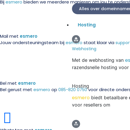
Bij
esmero
bieden we meerdere manieren om jou te ondersteu
Alles over domeinname
Hosting
Mail met
esmero
Jouw ondersteuningsteam bij
esmero
staat klaar via
suppor
Webhosting
e
Met de webhosting van
razendsnelle hosting voor
Bel met
esmero
Hosting
Bel gerust met
esmero
op
voor directe onders
085-820 0750
esmero
biedt betaalbare 
voor resellers om