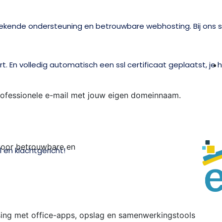
stekende ondersteuning en betrouwbare webhosting. Bij ons s
 En volledig automatisch een ssl certificaat geplaatst, je ho
rofessionele e-mail met jouw eigen domeinnaam.
voor betrouwbare en
el en klachtgericht!
X
ing met office-apps, opslag en samenwerkingstools