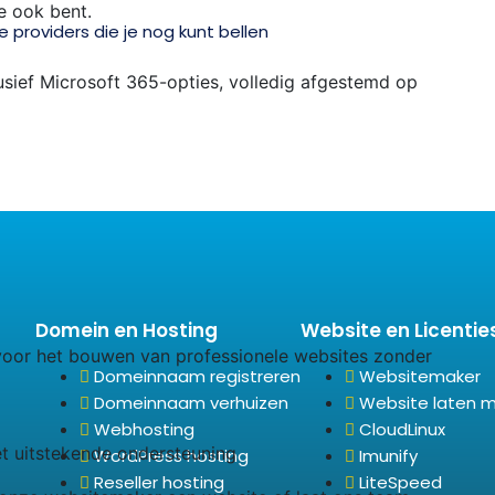
je ook bent.
 providers die je nog kunt bellen
lusief Microsoft 365-opties, volledig afgestemd op
Domein en Hosting
Website en Licentie
 voor het bouwen van professionele websites zonder
Domeinnaam registreren
Websitemaker
Domeinnaam verhuizen
Website laten 
Webhosting
CloudLinux
t uitstekende ondersteuning
WordPress hosting
Imunify
Reseller hosting
LiteSpeed