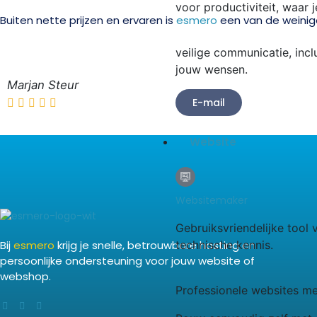
voor productiviteit, waar 
Buiten nette prijzen en ervaren is
esmero
een van de weinige
veilige communicatie, inc
jouw wensen.
Marjan Steur
E-mail
Website
Websitemaker
Gebruiksvriendelijke tool
Bij
esmero
krijg je snelle, betrouwbare hosting en
technische kennis.
persoonlijke ondersteuning voor jouw website of
webshop.
Professionele websites me