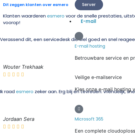
Server
Dit zeggen klanten over esmero
Klanten waarderen
esmero
voor de snelle prestaties, uit
E-mail
voorop!
Verassend dit, een servicedesk die wel goed en snel reageert.
E-mail hosting
Betrouwbare service en p
Wouter Trekhaak
Veilige e-mailservice
Kies onze e-mail hosting 
Ik raad
esmero
zeker aan. Erg blij en tevreden: vriendelijk, sn
Jordaan Sera
Microsoft 365
Een complete cloudoploss