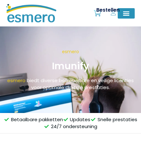
Bestellen
esmero
Imunify
esmero
biedt diverse betrouwbare en veilige licenties
voor optimale digitale prestaties.
Betaalbare pakketten
Updates
Snelle prestaties
24/7 ondersteuning