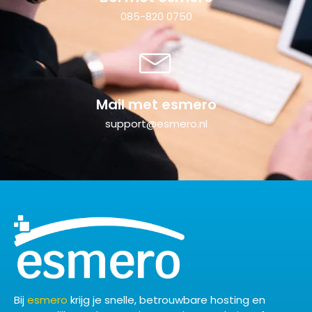
085-820 0750
Mail met esmero
support@esmero.nl
Bij
esmero
krijg je snelle, betrouwbare hosting en