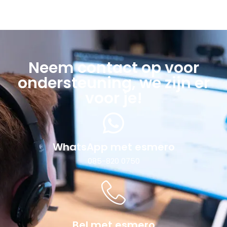
Neem contact op voor
ondersteuning, we zijn er
voor je!
WhatsApp met esmero
085-820 0750
Bel met esmero