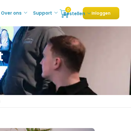
0
Over ons
Support
Inloggen
Bestellen
t
g