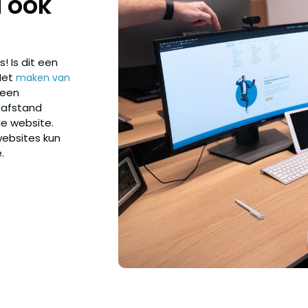
 ook
! Is dit een
 Het
maken van
 een
p afstand
le website.
websites kun
.